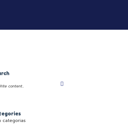
arch
tegories
 categorias